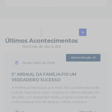
Últimos Acontecimentos
Notícias do dia-a-dia
Administração +5
06 de Julho de 2026
5º ARRAIAL DA FAMÍLIA FOI UM
VERDADEIRO SUCESSO
A Prefeitura Municipal, por meio da Coordenadoria de
Cultura, Esporte e Lazer, realizou no último sábado, 04
de julho, o 5º Arraial da Família, proporcionando uma
noite inesquecível de alegria, cultura, música e
confraternização na Praça da Matriz. Com um grande
público presente, o evento contou com o animado