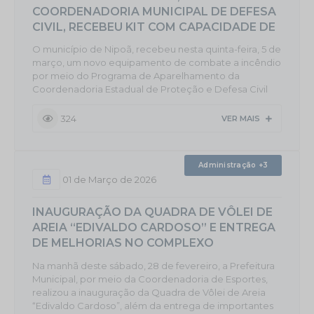
COORDENADORIA MUNICIPAL DE DEFESA
CIVIL, RECEBEU KIT COM CAPACIDADE DE
400 LITROS DE ÁGUA, QUE VEIO PARA
O município de Nipoã, recebeu nesta quinta-feira, 5 de
REFORÇAR A ESTRUTURA MUNICIPAL NA
março, um novo equipamento de combate a incêndio
ATUAÇÃO DA OPERAÇÃO ESTIAGE
por meio do Programa de Aparelhamento da
Coordenadoria Estadual de Proteção e Defesa Civil
do Estado de São Paulo. O kit possui capacidade para
400 litros de água e passa a integrar a estrutura de
324
VER MAIS
apoio utilizada nas ações de prevenção e combate a
incêndios no município. O equipamento será utilizado
pela Defesa Civil do Município, em apoio às operações
Administração +3
realizadas pelo...
01 de Março de 2026
INAUGURAÇÃO DA QUADRA DE VÔLEI DE
AREIA “EDIVALDO CARDOSO” E ENTREGA
DE MELHORIAS NO COMPLEXO
ESPORTIVO
Na manhã deste sábado, 28 de fevereiro, a Prefeitura
Municipal, por meio da Coordenadoria de Esportes,
realizou a inauguração da Quadra de Vôlei de Areia
“Edivaldo Cardoso”, além da entrega de importantes