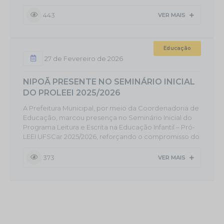
melhorias no Complexo Esportivo do município. A
solenidade contou com a presença da deputada
443
VER MAIS
estadual Carla Morando, responsável pela destinação
de Emenda Parlamentar no valor de R$ 100.000,00
(cem mil reais), recurso essencial para a execução das
Educação
obras e investimentos...
27 de Fevereiro de 2026
NIPOÃ PRESENTE NO SEMINÁRIO INICIAL
DO PROLEEI 2025/2026
A Prefeitura Municipal, por meio da Coordenadoria de
Educação, marcou presença no Seminário Inicial do
Programa Leitura e Escrita na Educação Infantil – Pró-
LEEI UFSCar 2025/2026, reforçando o compromisso do
município com a formação continuada e a qualidade
da Educação Infantil. O encontro marca oficialmente o
373
VER MAIS
início do novo ciclo formativo do programa e é um
momento fundamental de alinhamento, orientação e
fortalecimento das ações voltadas à leitura e à escrita
na...