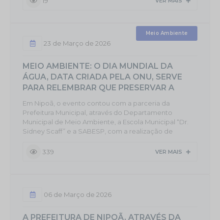
19
VER MAIS
show da dupla Paulo Vitor & Dumont, além de uma
grande variedade de comidas típicas distribuídas
gratuitamente, fortalecendo a tradição das festas
Meio Ambiente
julinas e...
23 de Março de 2026
MEIO AMBIENTE: O DIA MUNDIAL DA
ÁGUA, DATA CRIADA PELA ONU, SERVE
PARA RELEMBRAR QUE PRESERVAR A
ÁGUA É MUITO IMPORTANTE PARA A VIDA
Em Nipoã, o evento contou com a parceria da
NO PLANETA.
Prefeitura Municipal, através do Departamento
Municipal de Meio Ambiente, a Escola Municipal “Dr.
Sidney Scaff” e a SABESP, com a realização de
palestras no dia 20 de março, no período da manhã e
tarde destinadas aos alunos da Rede Municipal de
339
VER MAIS
Ensino, sobre o tema "Evitar o desperdício de água”,
tendo como palestrante o senhor Marcelo Rondini,
funcionário da SABESP, que durante as palestras
colocou a importância da água no...
06 de Março de 2026
A PREFEITURA DE NIPOÃ, ATRAVÉS DA