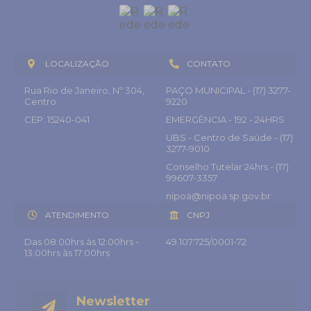
LOCALIZAÇÃO
CONTATO
Rua Rio de Janeiro, Nº 304,
PAÇO MUNICIPAL - (17) 3277-
Centro
9220
CEP: 15240-041
EMERGÊNCIA - 192 - 24HRS
UBS - Centro de Saúde - (17)
3277-9010
Conselho Tutelar 24hrs - (17)
99607-3357
nipoa@nipoa.sp.gov.br
ATENDIMENTO
CNPJ
Das 08:00hrs às 12:00hrs -
49.107.725/0001-72
13:00hrs às 17:00hrs
Newsletter